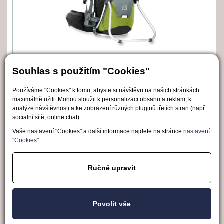
Dacony Krosna na dítě zelená
Souhlas s použitím "Cookies"
Dacony
5 450 Kč
Používáme "Cookies" k tomu, abyste si návštěvu na našich stránkách
3 990 Kč
maximálně užili. Mohou sloužit k personalizaci obsahu a reklam, k
analýze návštěvnosti a ke zobrazení různých pluginů třetích stran (např.
socialní sítě, online chat).
Vaše nastavení "Cookies" a další informace najdete na stránce
nastavení
"Cookies".
Obchodní podmínky
Odstoupení od smlouvy
Ručně upravit
Nastavení soukromí
Povolit vše
Podle zákona o evidenci tržeb je prodávající povinen vystavit