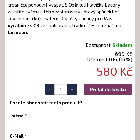
krosničce pohodlně vyspat. S Opěrkou hlavičky Dacony
zajistíte svému dítěti bezstarostný zdravý spánek bez
křivení zad a krční páteře. Doplňky Dacony
pro Vás
vyrábíme v ČR
ve spolupráci s tradiční českou značkou
Corazon.
Dostupnost:
Skladem
690 Kč
Ušetříte 110 Kč (16 %)
580 Kč
-
+
Přidat do košíku
Chcete ohodnotit tento produkt?
Jméno
E-Mail