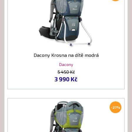
Dacony Krosna na dítě modrá
Dacony
5 450 Kč
3 990 Kč
-27%