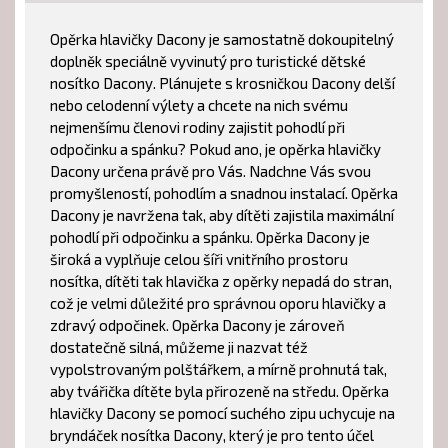
Opěrka hlavičky Dacony je samostatně dokoupitelný
doplněk speciálně vyvinutý pro turistické dětské
nosítko Dacony. Plánujete s krosničkou Dacony delší
nebo celodenní výlety a chcete na nich svému
nejmenšímu členovi rodiny zajistit pohodlí při
odpočinku a spánku? Pokud ano, je opěrka hlavičky
Dacony určena právě pro Vás. Nadchne Vás svou
promyšleností, pohodlím a snadnou instalací. Opěrka
Dacony je navržena tak, aby dítěti zajistila maximální
pohodlí při odpočinku a spánku. Opěrka Dacony je
široká a vyplňuje celou šíři vnitřního prostoru
nosítka, dítěti tak hlavička z opěrky nepadá do stran,
což je velmi důležité pro správnou oporu hlavičky a
zdravý odpočinek. Opěrka Dacony je zároveň
dostatečně silná, můžeme ji nazvat též
vypolstrovaným polštářkem, a mírně prohnutá tak,
aby tvářička dítěte byla přirozeně na středu. Opěrka
hlavičky Dacony se pomocí suchého zipu uchycuje na
bryndáček nosítka Dacony, který je pro tento účel