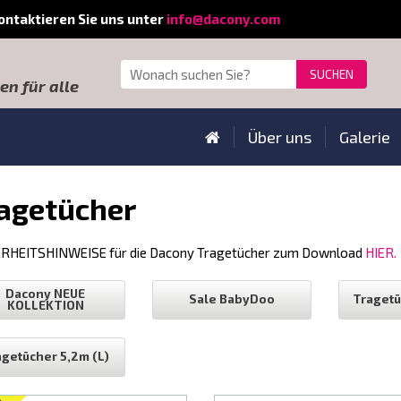
kontaktieren Sie uns unter
info@dacony.com
n für alle
Über uns
Galerie
agetücher
RHEITSHINWEISE für die Dacony Tragetücher zum Download
HIER.
Dacony NEUE
Sale BabyDoo
Tragetü
KOLLEKTION
agetücher 5,2m (L)