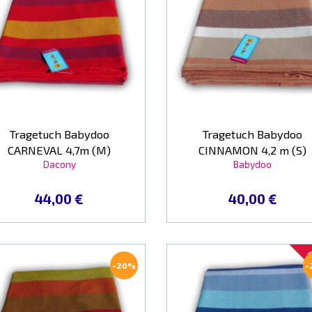
Tragetuch Babydoo
Tragetuch Babydoo
CARNEVAL 4,7m (M)
CINNAMON 4,2 m (S)
Dacony
Babydoo
44,00 €
40,00 €
A
-20%
-