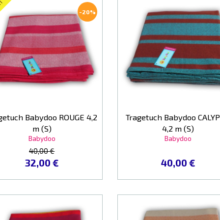
IT
-20%
getuch Babydoo ROUGE 4,2
Tragetuch Babydoo CALY
m (S)
4,2 m (S)
Babydoo
Babydoo
40,00 €
32,00 €
40,00 €