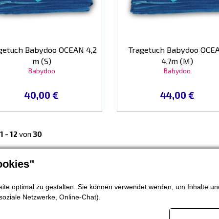
getuch Babydoo OCEAN 4,2
Tragetuch Babydoo OCE
m (S)
4,7m (M)
Babydoo
Babydoo
40,00 €
44,00 €
1
-
12
von
30
okies"
te optimal zu gestalten. Sie können verwendet werden, um Inhalte und
soziale Netzwerke, Online-Chat).
bedingungen
Widerruf des Kaufvertrags
Datenschutzei