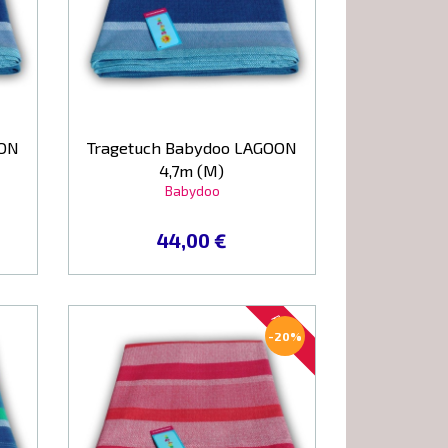
OON
Tragetuch Babydoo LAGOON
4,7m (M)
Babydoo
44,00 €
AKTION
-20%