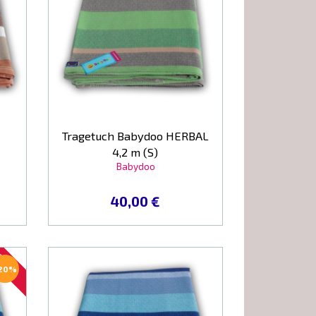
Tragetuch Babydoo HERBAL
4,2 m (S)
Babydoo
40,00 €
KTION
20%