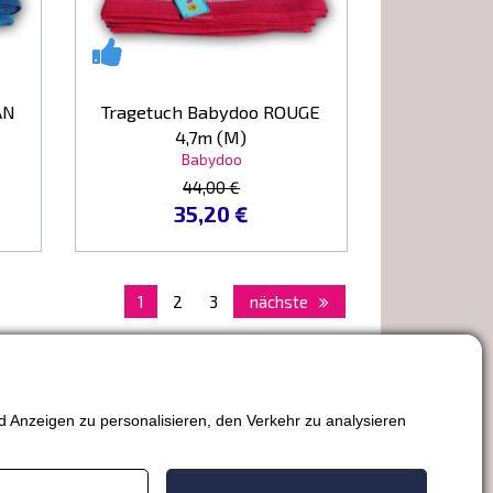
AN
Tragetuch Babydoo ROUGE
4,7m (M)
Babydoo
44,00 €
35,20 €
1
2
3
nächste
 Anzeigen zu personalisieren, den Verkehr zu analysieren
nstellungen