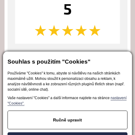
5
★★★★★
★★★★★
Amazon Kunde
Souhlas s použitím "Cookies"
čtvrtek 24. července 2025
Používáme "Cookies" k tomu, abyste si návštěvu na našich stránkách
maximálně užili. Mohou sloužit k personalizaci obsahu a reklam, k
Perfekt zum Tragen, vor allem auch am Rücken da
analýze návštěvnosti a ke zobrazení různých pluginů třetích stran (např.
es etwas breiter ist!
socialní sítě, online chat).
Vaše nastavení "Cookies" a další informace najdete na stránce
nastavení
"Cookies".
Ručně upravit