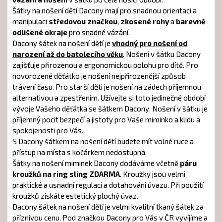
Šátky na nošení dětí Dacony mají pro snadnou orientaci a
manipulaci
středovou značkou
,
zkosené rohy
a
barevně
odlišené okraje
pro snadné vázání.
Dacony šátek na nošení dětí je
vhodný pro nošení od
narození až do batolecího věku
. Nošení v šátku Dacony
zajišťuje přirozenou a ergonomickou polohu pro dítě. Pro
novorozené děťátko je nošení nejpřirozenější způsob
trávení času. Pro starší děti je nošení na zádech příjemnou
alternativou a zpestřením. Užívejte si toto jedinečné období
vývoje Vašeho děťátka se šátkem Dacony. Nošení v šátku je
příjemný pocit bezpečí a jistoty pro Vaše miminko a klidu a
spokojenosti pro Vás.
S Dacony šátkem na nošení dětí budete mít volné ruce a
přístup na místa s kočárkem nedostupná.
Šátky na nošení miminek Dacony dodáváme včetně
páru
kroužků na ring sling ZDARMA
. Kroužky jsou velmi
praktické a usnadní regulaci a dotahování úvazu. Při použití
kroužků získáte estetický plochý úvaz.
Dacony šátek na nošení dětí je velmi kvalitní tkaný šátek za
příznivou cenu. Pod značkou Dacony pro Vás v ČR vyvíjíme a