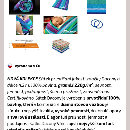
Vyrobeno v ČR
NOVÁ KOLEKCE
Šátek prvotřídní jakosti značky Dacony o
2
délce 4,2 m. 100% bavlna,
gramáž 220g/m
, pevnost,
jemnost, poddajnost, šikmá pružnost, zkosené rohy.
Certifikováno.
Šátek Dacony je vyroben z
prvotřídní 100%
bavlny
, která v kombinaci s
diamantovou vazbou
je
zárukou nejvyšší kvality,
vysoké pevnosti
, dokonalé opory
a
tvarové stálosti
. Diagonální pružnost , jemnost a
poddajnost šátku Dacony Vám zajistí
nejvyšší komfort
vázání a nošení
v šátku po celé nosící období.